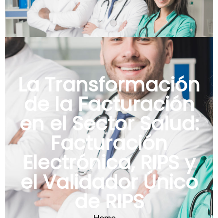
La Transformación
de la Facturación
en el Sector Salud:
Facturación
Electrónica, RIPS y
el Validador Único
de RIPS
Home