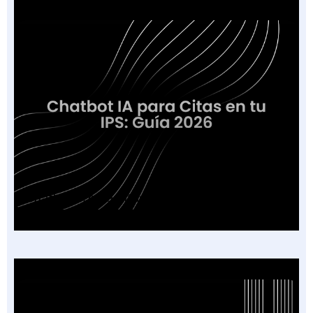
Chatbot IA para Citas en tu IPS: Guía 2026