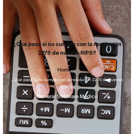
¿Qué pasa si no cumplo con la resolución
2275 de nuevos RIPS?
Home
¿Qué pasa si no cumplo con la resolución 2275 de nuevos
RIPS?
General
,
Software Médico