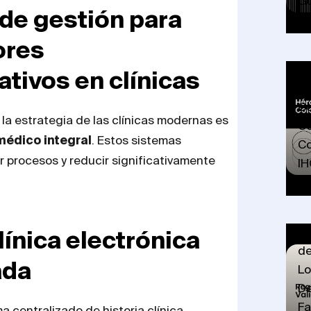
G
de gestión para
ores
ativos en clínicas
Hé
Co
 la estrategia de las clínicas modernas es
Co
médico integral
. Estos sistemas
Co
 procesos y reducir significativamente
IH
Re
línica electrónica
de
ada
Lo
De
Fa
a centralizado de historia clínica