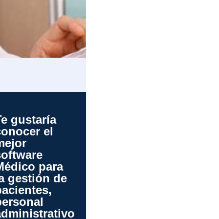
Te gustaría
conocer el
mejor
software
Médico para
la gestión de
pacientes,
personal
administrativo