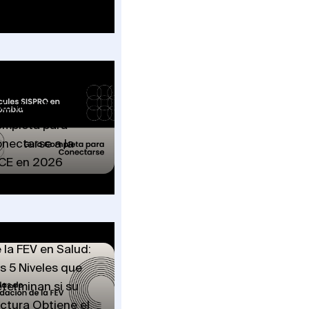
uía 2026
rcules SISPRO en
lombia: Guía
mpleta para
nectarse a la
CE en 2026
glas de Validación
 la FEV en Salud:
s 5 Niveles que
terminan si su
ctura Obtiene el