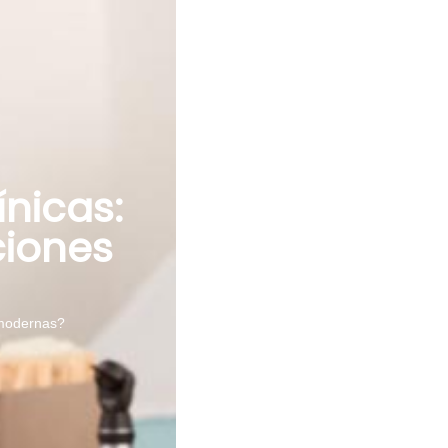
ínicas:
ciones
s modernas?