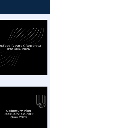
atbot IA para
tas en tu IPS: Guía
026
bertura Plan
neficios SISPRO: