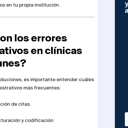
os en tu propia institución.
R
a
on los errores
p
s
ativos en clínicas
n
unes?
(
oluciones, es importante entender cuáles
8
nistrativos más frecuentes:
3
ión de citas.
cturación y codificación.