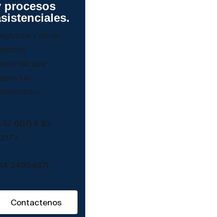
y procesos
asistenciales.
egístrate y obtén
tención
ersonalizada
egún tus
ecesidades
+57 607) 6 83
217 /
14 2495437)
Contactenos