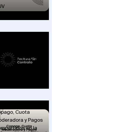
UV
ctura Sin Contrato
 Salud: El Nuevo
mpo de la FEV y
s 7 Escenarios en
e Aplica
pago, Cuota
deradora y Pagos
mpartidos en la