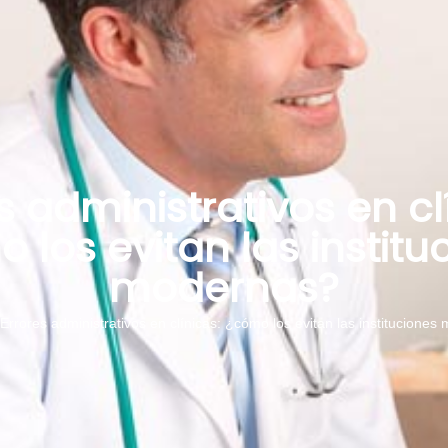
s administrativos en cl
 los evitan las institu
modernas?
Errores administrativos en clínicas: ¿cómo los evitan las institucione