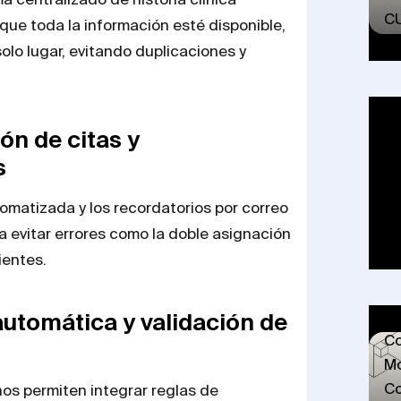
C
que toda la información esté disponible,
olo lugar, evitando duplicaciones y
Fa
ón de citas y
en
s
Ca
lo
matizada y los recordatorios por correo
qu
 evitar errores como la doble asignación
ientes.
automática y validación de
Co
Mo
Co
os permiten integrar reglas de