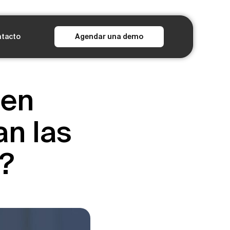
tacto
Agendar una demo
 en
an las
?