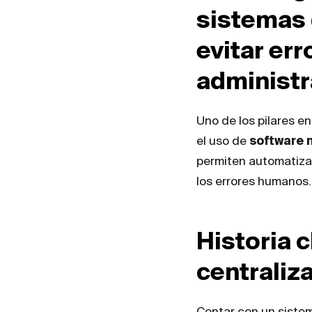
sistemas 
evitar err
administr
Uno de los pilares en
el uso de
software 
permiten automatizar
los errores humanos.
Historia c
centraliz
Contar con un sistem