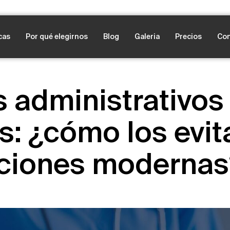
cas
Por qué elegirnos
Blog
Galeria
Precios
Con
s administrativos
as: ¿cómo los evit
uciones modernas