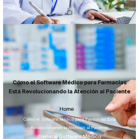
Cómo el Software Médico para Farmacias
Está Revolucionando la Atención al Paciente
Home
Cómo el Software Médico para Farmacias Está
Revolucionando la Atención al Paciente
General
,
Software Médico