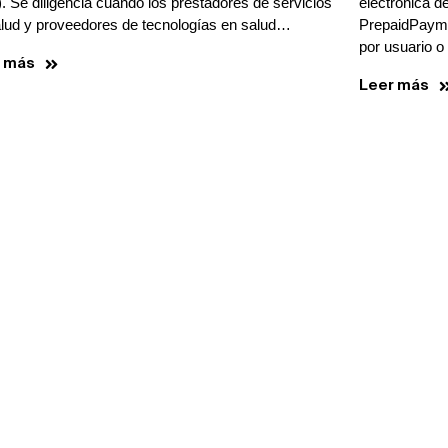
. Se diligencia cuando los prestadores de servicios
electrónica d
alud y proveedores de tecnologías en salud…
PrepaidPaymen
por usuario o
r más
Leer más