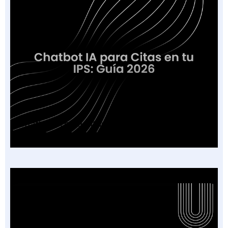
Chatbot IA para Citas en tu IPS: Guía 2026