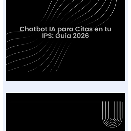
Chatbot IA para Citas en tu IPS: Guía 2026