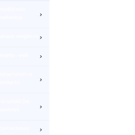
Diseño web-
marketing
porque elegirnos
Diseño - web
aracterística
producto
ortafolio De
ervicios
Contáctenos