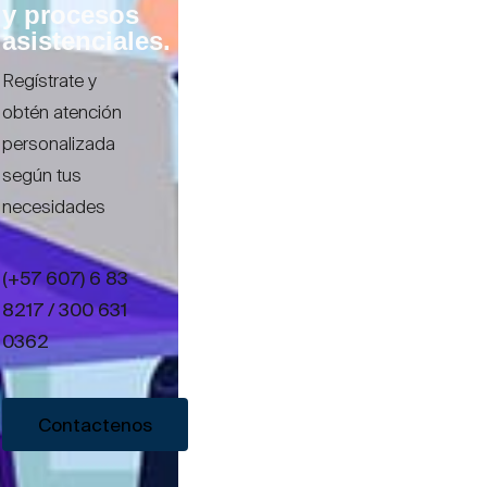
y procesos
asistenciales.
Regístrate y
obtén atención
personalizada
según tus
necesidades
(+57 607) 6 83
8217 / 300 631
0362
Contactenos