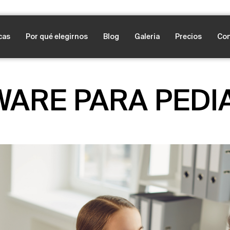
cas
Por qué elegirnos
Blog
Galeria
Precios
Con
ARE PARA PEDI