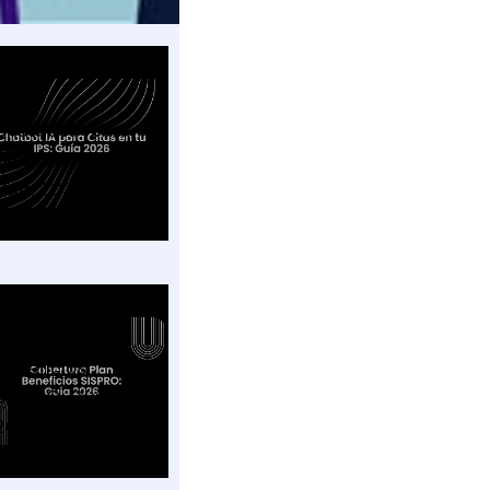
Chatbot IA para
Citas en tu IPS:
Guía 2026
Cobertura Plan
Beneficios
SISPRO: Guía
2026