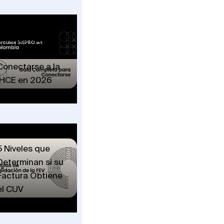
Hércules SISPRO
en Colombia: Guía
Completa para
Conectarse a la
IHCE en 2026
Reglas de
Validación de la
FEV en Salud: Los
5 Niveles que
Determinan si su
Factura Obtiene
el CUV