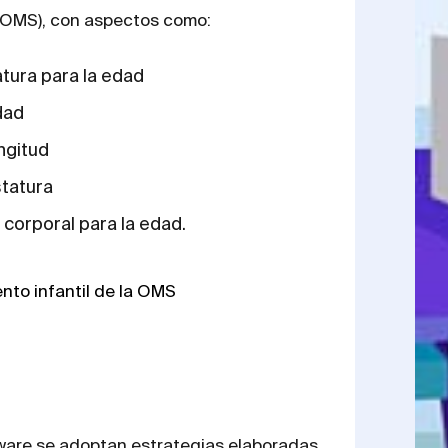
 (OMS), con aspectos como:
atura para la edad
dad
ngitud
statura
 corporal para la edad.
nto infantil de la OMS
tware se adoptan estrategias elaboradas