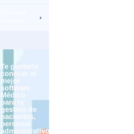
olíticas de
Privacidad
Te gustaría
conocer el
mejor
software
Médico
para la
gestión de
pacientes,
personal
administrativo