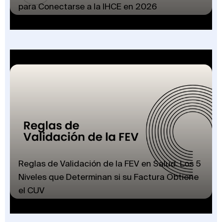
para Conectarse a la IHCE en 2026
Reglas de Validación de la FEV en Salud: Los 5
Niveles que Determinan si su Factura Obtiene
el CUV