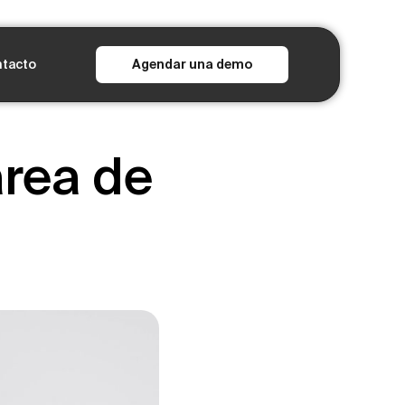
tacto
Agendar una demo
área de