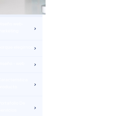
Diseño web-
marketing
porque elegirnos
Diseño - web
aracterística
producto
ortafolio De
ervicios