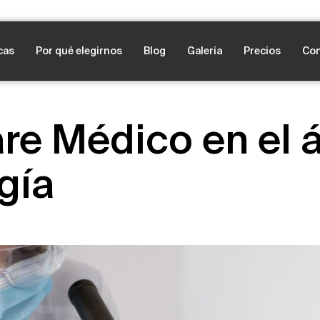
cas
Por qué elegirnos
Blog
Galeria
Precios
Con
re Médico en el 
gía