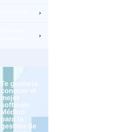
Contáctenos
olíticas de
Privacidad
Te gustaría
conocer el
mejor
software
Médico
para la
gestión de