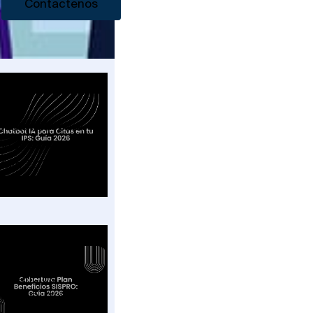
Contactenos
Chatbot IA para
Citas en tu IPS:
Guía 2026
Cobertura Plan
Beneficios
SISPRO: Guía