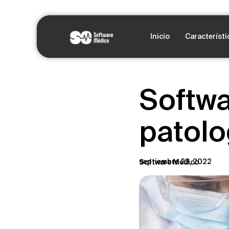
Inicio
Característi
Softwa
patolo
septiembre 23, 2022
Software Médico