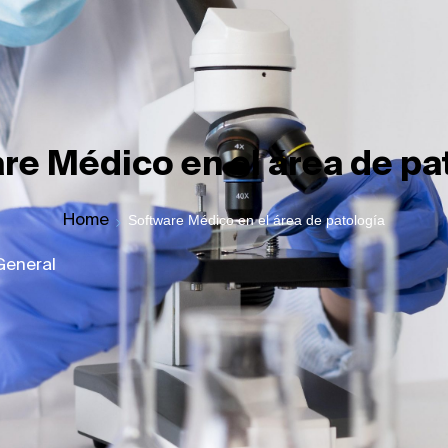
re Médico en el área de pa
Home
Software Médico en el área de patología
General