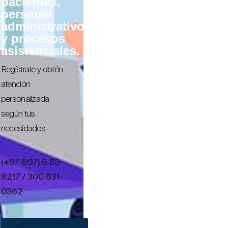
pacientes,
personal
administrativo
y procesos
asistenciales.
Regístrate y obtén
atención
personalizada
según tus
necesidades
(+57 607) 6 83
8217 / 300 631
0362