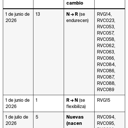
cambio
1 de junio de
13
N → R
(se
RVG14,
2026
endurecen)
RVC023,
RVC053,
RVC057,
RVC058,
RVC062,
RVC063,
RVC066,
RVC084,
RVC086,
RVC087,
RVC088,
RVC089
1 de junio de
1
R → N
(se
RVG15
2026
flexibiliza)
1 de julio de
5
Nuevas
RVC094,
2026
(nacen
RVC095,