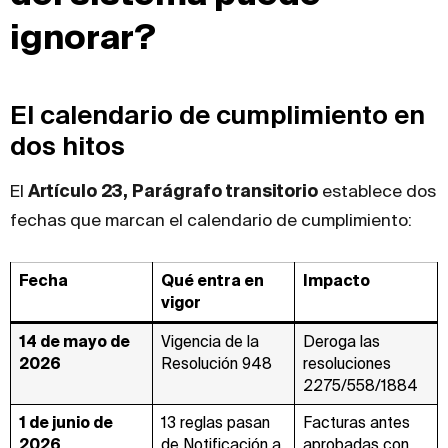
ignorar?
El calendario de cumplimiento en
dos hitos
El
Artículo 23, Parágrafo transitorio
establece dos
fechas que marcan el calendario de cumplimiento:
Fecha
Qué entra en
Impacto
vigor
14 de mayo de
Vigencia de la
Deroga las
2026
Resolución 948
resoluciones
2275/558/1884
1 de junio de
13 reglas pasan
Facturas antes
2026
de Notificación a
aprobadas con