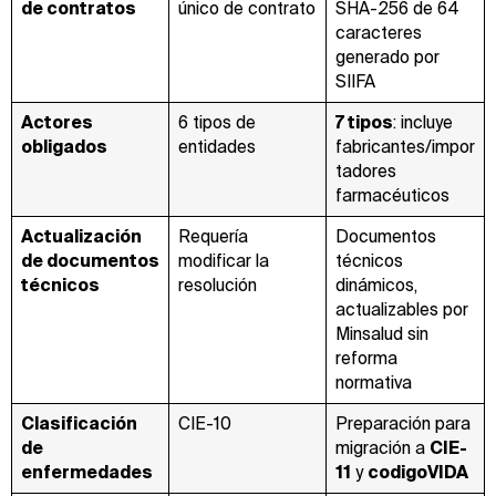
de contratos
único de contrato
SHA-256 de 64
caracteres
generado por
SIIFA
Actores
6 tipos de
7 tipos
: incluye
obligados
entidades
fabricantes/impor
tadores
farmacéuticos
Actualización
Requería
Documentos
de documentos
modificar la
técnicos
técnicos
resolución
dinámicos,
actualizables por
Minsalud sin
reforma
normativa
Clasificación
CIE-10
Preparación para
de
migración a
CIE-
enfermedades
11
y
codigoVIDA