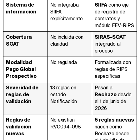
Sistema de
No integraba
SIIFA
como eje
información
SIIFA
de registro de
explícitamente
contratos y
módulo FEV-RIPS
Cobertura
No incluida con
SIRAS-SOAT
SOAT
claridad
integrado al
proceso
Modalidad
No regulada
Formalizada con
Pago Global
reglas de RIPS
Prospectivo
específicas
Severidad de
13 reglas en
Pasan a
reglas de
estado
Rechazo
desde
validación
Notificación
el 1 de junio de
2026
Reglas de
No existían
5 reglas nuevas
validación
RVC094-098
nacen como
nuevas
Rechazo desde