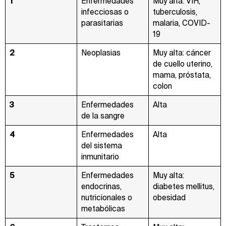
1
Enfermedades
Muy alta: VIH,
infecciosas o
tuberculosis,
parasitarias
malaria, COVID-
19
2
Neoplasias
Muy alta: cáncer
de cuello uterino,
mama, próstata,
colon
3
Enfermedades
Alta
de la sangre
4
Enfermedades
Alta
del sistema
inmunitario
5
Enfermedades
Muy alta:
endocrinas,
diabetes mellitus,
nutricionales o
obesidad
metabólicas