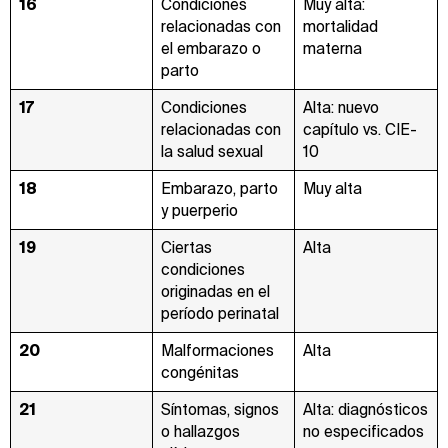
16
Condiciones
Muy alta:
relacionadas con
mortalidad
el embarazo o
materna
parto
17
Condiciones
Alta: nuevo
relacionadas con
capítulo vs. CIE-
la salud sexual
10
18
Embarazo, parto
Muy alta
y puerperio
19
Ciertas
Alta
condiciones
originadas en el
período perinatal
20
Malformaciones
Alta
congénitas
21
Síntomas, signos
Alta: diagnósticos
o hallazgos
no especificados