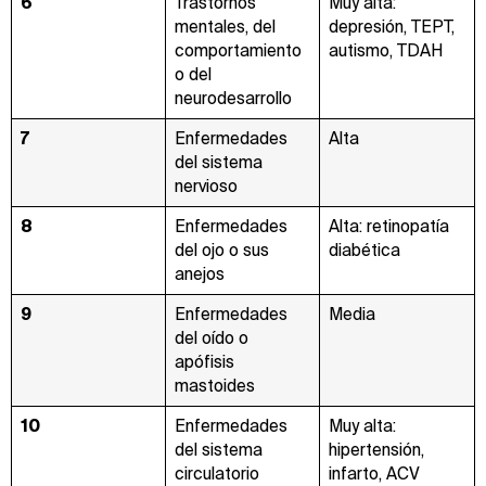
6
Trastornos
Muy alta:
mentales, del
depresión, TEPT,
comportamiento
autismo, TDAH
o del
neurodesarrollo
7
Enfermedades
Alta
del sistema
nervioso
8
Enfermedades
Alta: retinopatía
del ojo o sus
diabética
anejos
9
Enfermedades
Media
del oído o
apófisis
mastoides
10
Enfermedades
Muy alta:
del sistema
hipertensión,
circulatorio
infarto, ACV