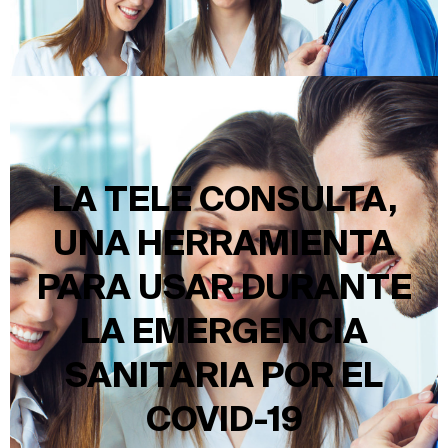
LA TELE CONSULTA,
UNA HERRAMIENTA
PARA USAR DURANTE
LA EMERGENCIA
SANITARIA POR EL
COVID-19