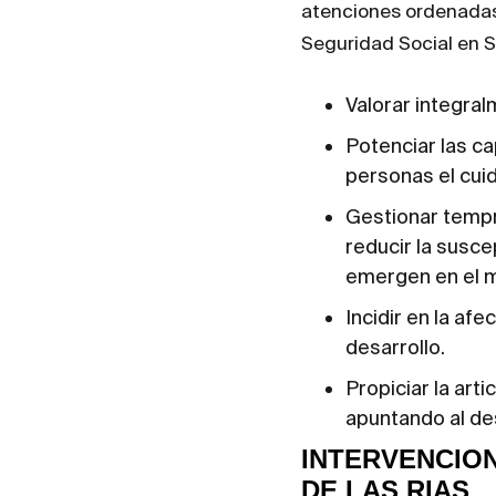
atenciones ordenadas 
Seguridad Social en S
Valorar integral
Potenciar las ca
personas el cuid
Gestionar tempr
reducir la susce
emergen en el 
Incidir en la af
desarrollo.
Propiciar la art
apuntando al des
INTERVENCION
DE LAS RIAS