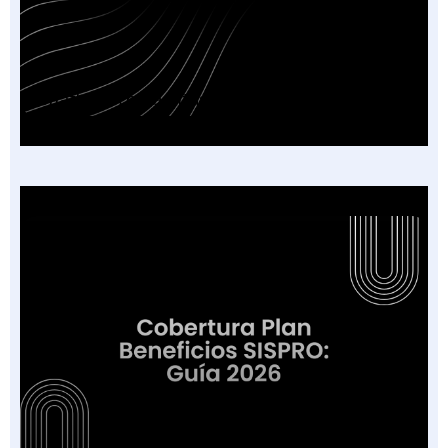
Chatbot IA para Citas en tu IPS: Guía 2026