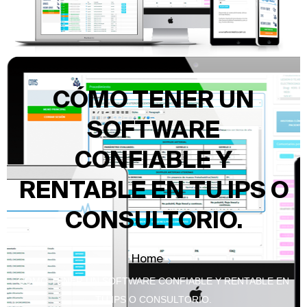
CÓMO TENER UN
SOFTWARE
CONFIABLE Y
RENTABLE EN TU IPS O
CONSULTORIO.
Home
CÓMO TENER UN SOFTWARE CONFIABLE Y RENTABLE EN
TU IPS O CONSULTORIO.