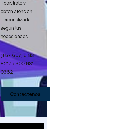
Regístrate y
obtén atención
personalizada
según tus
necesidades
(+57 607) 6 83
8217 / 300 631
0362
Contactenos