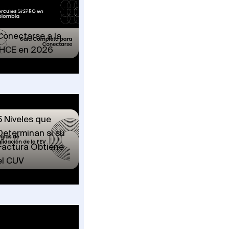
en Colombia: Guía
Completa para
Conectarse a la
IHCE en 2026
Reglas de
Validación de la
FEV en Salud: Los
5 Niveles que
Determinan si su
Factura Obtiene
el CUV
Factura Sin
Contrato en