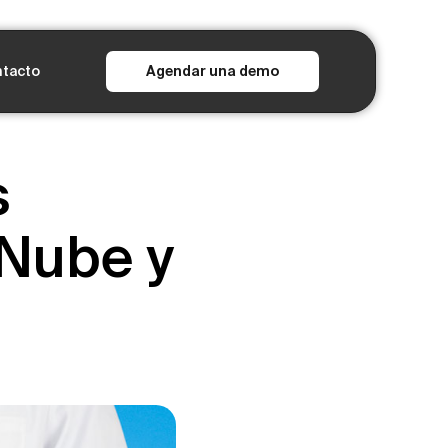
tacto
Agendar una demo
s
 Nube y