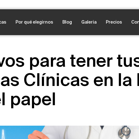
cas
Por qué elegirnos
Blog
Galeria
Precios
Con
vos para tener tu
ias Clínicas en la
el papel