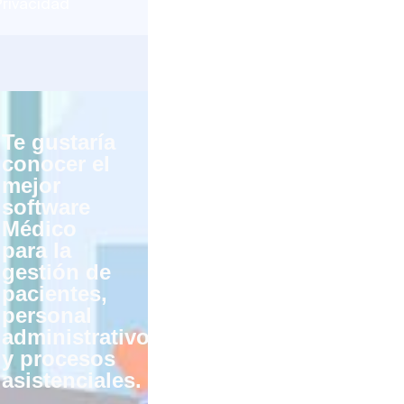
Privacidad
Te gustaría
conocer el
mejor
software
Médico
para la
gestión de
pacientes,
personal
administrativo
y procesos
asistenciales.