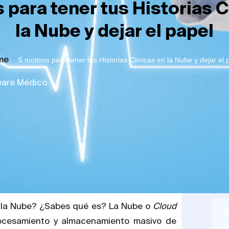
 para tener tus Historias C
la Nube y dejar el papel
me
5 motivos para tener tus Historias Clínicas en la Nube y dejar el 
ware Médico
e la Nube? ¿Sabes qué es? La Nube o
Cloud
rocesamiento y almacenamiento masivo de