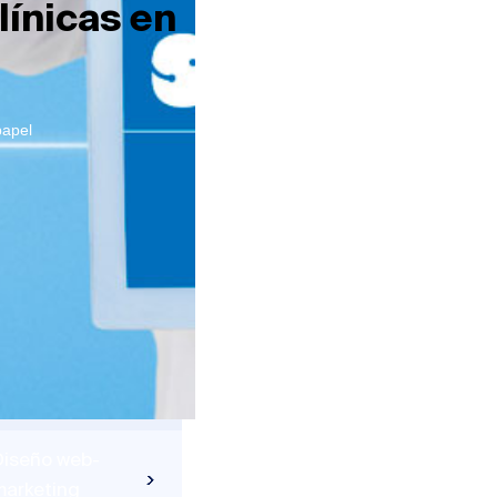
línicas en
papel
Diseño web-
marketing