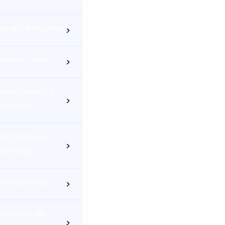
porque elegirnos
Diseño - web
aracterística
producto
ortafolio De
ervicios
Contáctenos
olíticas de