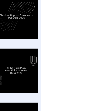
Chatbot IA para
Citas en tu IPS:
Guía 2026
Cobertura Plan
Beneficios
SISPRO: Guía
2026
Hércules SISPRO