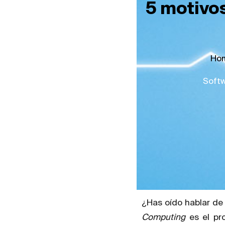
5 motivos
Ho
Soft
¿Has oído hablar d
Computing
es el p